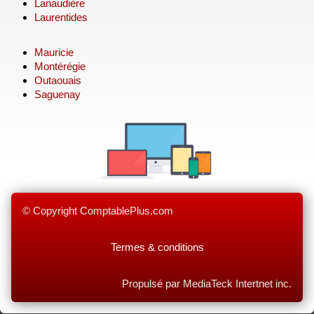
Lanaudière
Laurentides
Mauricie
Montérégie
Outaouais
Saguenay
© Copyright ComptablePlus.com
Termes & conditions
Propulsé par MediaTeck Intertnet inc.